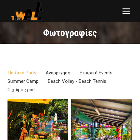
Φωτογραφίες
You are here:
Παιδικά Party
Αναρρίχηση
Εταιρικά Events
Summer Camp
Beach Volley - Beach Tennis
Ο χώρος μας